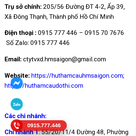
Trụ sở chính:
205/56 Đường ĐT 4-2, Ấp 39,
Xã Đông Thạnh, Thành phố Hồ Chí Minh
Điện thoại :
0915 777 446 – 0915 70 7676
Số Zalo: 0915 777 446
Email:
ctytvxd.hmsaigon@gmail.com
Website:
https://huthamcauhmsaigon.com
;
https://huthamcaudothi.com
Các chi nhánh:
0915.777.446
Chi nhánh 1
: 55/20/11/4 Đường 48, Phường