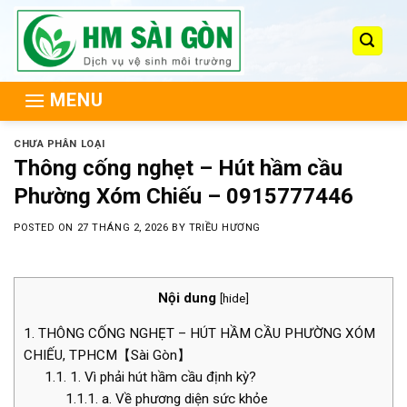
Skip
to
content
MENU
CHƯA PHÂN LOẠI
Thông cống nghẹt – Hút hầm cầu
Phường Xóm Chiếu – 0915777446
POSTED ON
27 THÁNG 2, 2026
BY
TRIỀU HƯƠNG
Nội dung
[
hide
]
1.
THÔNG CỐNG NGHẸT – HÚT HẦM CẦU PHƯỜNG XÓM
CHIẾU, TPHCM【Sài Gòn】
1.1.
1. Vì phải hút hầm cầu định kỳ?
1.1.1.
a. Về phương diện sức khỏe