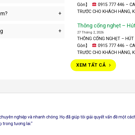
Gòn】
0915 777 446 – C
TRƯỚC CHO KHÁCH HÀNG, KH
ăm?
HM Sài Gòn được biết đến là đơ
Thông cống nghẹt – Hú
ng
0915777446
27 Tháng 2, 2026
THÔNG CỐNG NGHẸT – HÚT
Gòn】
0915 777 446 – C
TRƯỚC CHO KHÁCH HÀNG, KH
HM Sài Gòn được biết đến là đơ
XEM TẤT CẢ
chuyên nghiệp và nhanh chóng. Họ đã giúp tôi giải quyết vấn đề một cách h
 trong tương lai."