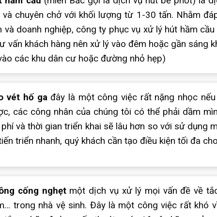
t hầm cầu
(miền Bắc gọi là dịch vụ hút bể phốt) là d
t và chuyên chở với khối lượng từ 1-30 tấn. Nhằm đ
 và doanh nghiệp, công ty phục vụ xử lý hút hầm cầu
tư vấn khách hàng nên xử lý vào đêm hoặc gần sáng kh
 vào các khu dân cư hoặc đường nhỏ hẹp)
o vét hố ga
đây là một công việc rất nặng nhọc nếu
c, các công nhân của chúng tôi có thể phải dầm mình
 phí và thời gian triển khai sẽ lâu hơn so với sử dụn
tiến triển nhanh, quý khách cần tạo điều kiện tối đa ch
ông cống nghẹt
một dịch vụ xử lý mọi vấn đề về tắc
… trong nhà vệ sinh. Đây là một công việc rất khó vì