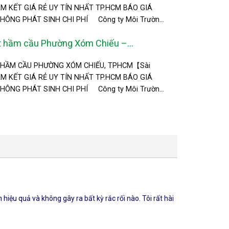
AM KẾT GIÁ RẺ UY TÍN NHẤT TP.HCM BÁO GIÁ
ÔNG PHÁT SINH CHI PHÍ Công ty Môi Trường
n [...]
t hầm cầu Phường Xóm Chiếu –
 HẦM CẦU PHƯỜNG XÓM CHIẾU, TPHCM【Sài
AM KẾT GIÁ RẺ UY TÍN NHẤT TP.HCM BÁO GIÁ
ÔNG PHÁT SINH CHI PHÍ Công ty Môi Trường
n [...]
iệu quả và không gây ra bất kỳ rắc rối nào. Tôi rất hài