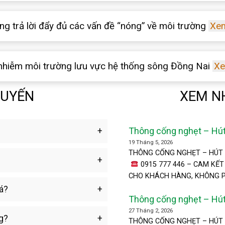
g trả lời đẩy đủ các vấn đề “nóng” về môi trường
Xe
 nhiễm môi trường lưu vực hệ thống sông Đồng Nai
Xe
TUYẾN
XEM N
Thông cống nghẹt – Hú
19 Tháng 5, 2026
THÔNG CỐNG NGHẸT – HÚT 
0915 777 446 – CAM KẾT
CHO KHÁCH HÀNG, KHÔNG PH
Gòn được biết đến là đơn [...]
á?
Thông cống nghẹt – Hú
0915777446
27 Tháng 2, 2026
g?
THÔNG CỐNG NGHẸT – HÚT