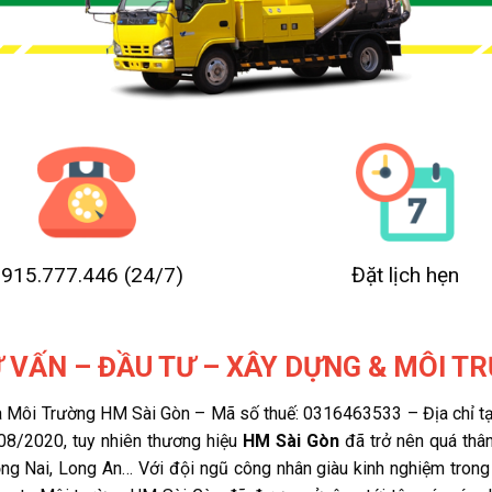
0915.777.446
(24/7)
Đặt lịch hẹn
 VẤN – ĐẦU TƯ – XÂY DỰNG & MÔI T
ôi Trường HM Sài Gòn – Mã số thuế: 0316463533 – Địa chỉ tại
08/2020, tuy nhiên thương hiệu
HM Sài Gòn
đã trở nên quá thân
 Nai, Long An… Với đội ngũ công nhân giàu kinh nghiệm trong l