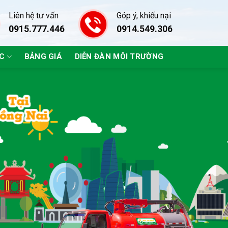
Liên hệ tư vấn
Góp ý, khiếu nại
0915.777.446
0914.549.306
ÁC
BẢNG GIÁ
DIỄN ĐÀN MÔI TRƯỜNG