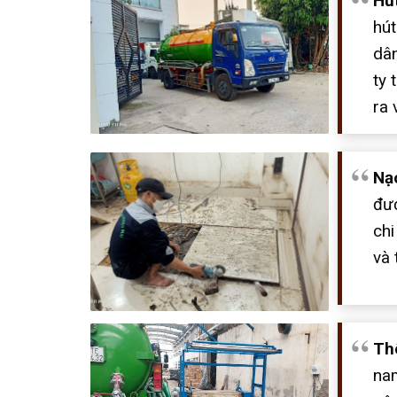
Hú
hú
dân
ty 
ra
Nạ
đượ
chi
và 
Th
nam