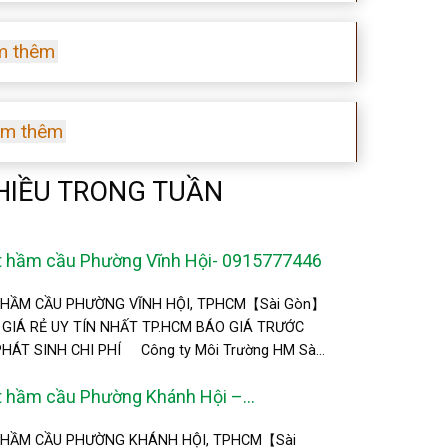
m thêm
m thêm
HIỀU TRONG TUẦN
t hầm cầu Phường Vĩnh Hội- 0915777446
HẦM CẦU PHƯỜNG VĨNH HỘI, TPHCM【Sài Gòn】
 GIÁ RẺ UY TÍN NHẤT TP.HCM BÁO GIÁ TRƯỚC
ÁT SINH CHI PHÍ Công ty Môi Trường HM Sài
t hầm cầu Phường Khánh Hội –
 HẦM CẦU PHƯỜNG KHÁNH HỘI, TPHCM【Sài