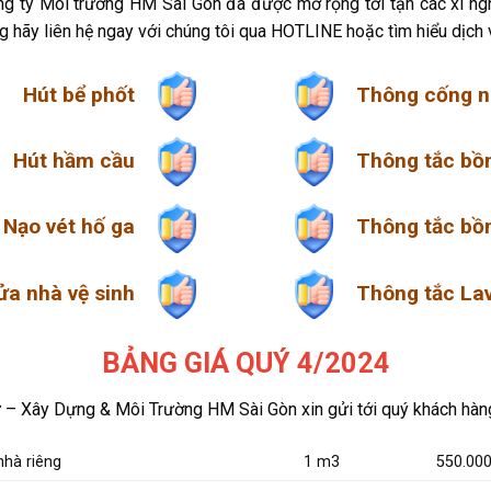
g ty Môi trường HM Sài Gòn đã được mở rộng tới tận các xí nghi
 hãy liên hệ ngay với chúng tôi qua HOTLINE hoặc tìm hiểu dịch 
Hút bể phốt
Thông cống n
Hút hầm cầu
Thông tắc bồ
Nạo vét hố ga
Thông tắc bồn
ửa nhà vệ sinh
Thông tắc La
BẢNG GIÁ QUÝ 4/2024
– Xây Dựng & Môi Trường HM Sài Gòn xin gửi tới quý khách hàn
nhà riêng
1 m3
550.000