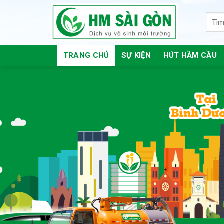
Skip
to
content
TRANG CHỦ
SỰ KIỆN
HÚT HẦM CẦU