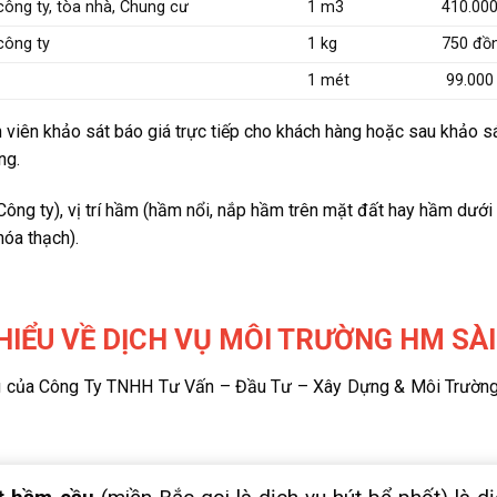
công ty, tòa nhà, Chung cư
1 m3
410.000
công ty
1 kg
750 đồ
1 mét
99.000 
n viên khảo sát báo giá trực tiếp cho khách hàng hoặc sau khảo 
ng.
, Công ty), vị trí hầm (hầm nổi, nắp hầm trên mặt đất hay hầm dưới
óa thạch).
HIỂU VỀ DỊCH VỤ MÔI TRƯỜNG HM SÀ
g của Công Ty TNHH Tư Vấn – Đầu Tư – Xây Dựng & Môi Trường HM