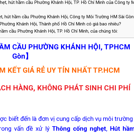
hẹt, hút hầm cầu Phường Khánh Hội, TP. Hồ Chí Minh của Công ty 
ẹt, hút hầm cầu Phường Khánh Hội, Công ty Môi Trường HM Sài Gòn
 Phường Khánh Hội, Thành phố Hồ Chí Minh có giá bao nhiêu?
 hầm cầu Phường Khánh Hội, TP. Hồ Chí Minh, của chúng tôi:
HẦM CẦU
PHƯỜNG
KHÁNH HỘI,
TPHCM
Gòn】
M KẾT GIÁ RẺ UY TÍN NHẤT TP.HCM
CH HÀNG, KHÔNG PHÁT SINH CHI PHÍ
c biết đến là đơn vị cung cấp dịch vụ môi trường
trong vấn đề xử lý
Thông cống nghẹt
,
Hút hầ