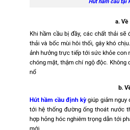
Hút hầm cầu tại 
a. Về
Khi hầm cầu bị đầy, các chất thải sẽ
thải và bốc mùi hôi thối, gây khó chị
ảnh hưởng trực tiếp tới sức khỏe con ng
chóng mặt, thậm chí ngộ độc. Không c
nổ
b. V
Hút hầm cầu định kỳ
giúp giảm nguy c
tới hệ thống đường ống thoát nước th
hợp hỏng hóc nghiêm trọng dẫn tới phả
mới.