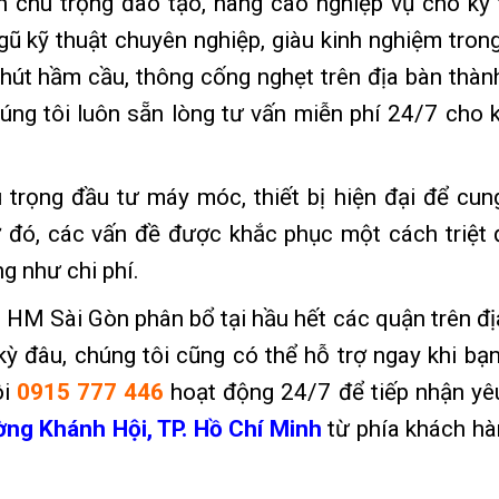
chú trọng đào tạo, nâng cao nghiệp vụ cho kỹ 
ũ kỹ thuật chuyên nghiệp, giàu kinh nghiệm trong
ụ hút hầm cầu, thông cống nghẹt trên địa bàn thàn
úng tôi luôn sẵn lòng tư vấn miễn phí 24/7 cho 
rọng đầu tư máy móc, thiết bị hiện đại để cun
ờ đó, các vấn đề được khắc phục một cách triệt 
ng như chi phí.
HM Sài Gòn phân bổ tại hầu hết các quận trên đị
ỳ đâu, chúng tôi cũng có thể hỗ trợ ngay khi bạn
i
0915 777 446
hoạt động 24/7 để tiếp nhận yê
ng Khánh Hội, TP. Hồ Chí Minh
từ phía khách hà