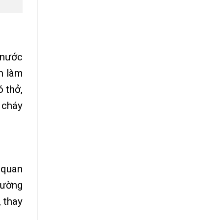
 nước
n làm
ó thở,
 cháy
 quan
rường
 thay