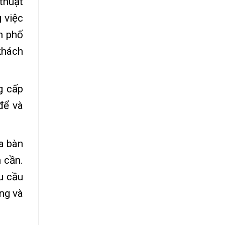
thuật
 việc
h phố
khách
g cấp
để và
a bàn
 cần.
u cầu
ng và