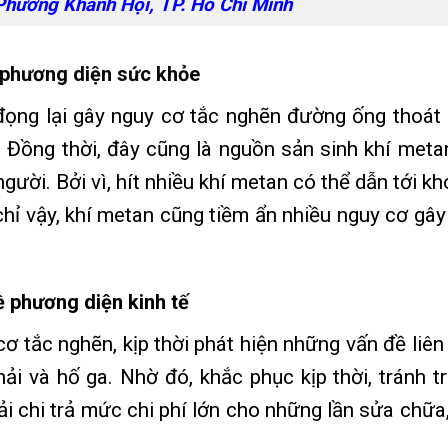
Phường Khánh Hội, TP. Hồ Chí Minh
 phương diện sức khỏe
 đọng lại gây nguy cơ tắc nghẽn đường ống thoát
u. Đồng thời, đây cũng là nguồn sản sinh khí meta
ười. Bởi vì, hít nhiều khí metan có thể dẫn tới kh
hỉ vậy, khí metan cũng tiềm ẩn nhiều nguy cơ gây
ề phương diện kinh tế
ơ tắc nghẽn, kịp thời phát hiện những vấn đề liên
ải và hố ga. Nhờ đó, khắc phục kịp thời, tránh t
i chi trả mức chi phí lớn cho những lần sửa chữa,