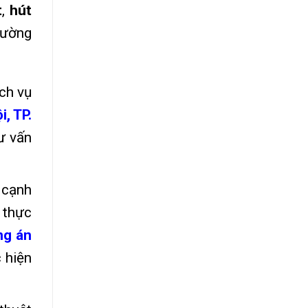
t
,
hút
rường
ch vụ
, TP.
tư vấn
 cạnh
 thực
ng án
 hiện