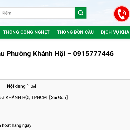
THÔNG CỐNG NGHẸT
THÔNG BỒN CẦU
DỊCH VỤ KH
ầu Phường Khánh Hội – 0915777446
Nội dung
[
hide
]
G KHÁNH HỘI, TPHCM【Sài Gòn】
h hoạt hàng ngày