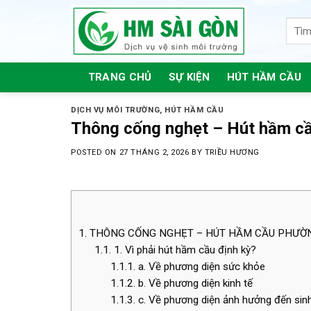
Skip
to
content
TRANG CHỦ
SỰ KIỆN
HÚT HẦM CẦU
DỊCH VỤ MÔI TRƯỜNG
,
HÚT HẦM CẦU
Thông cống nghẹt – Hút hầm c
POSTED ON
27 THÁNG 2, 2026
BY
TRIỀU HƯƠNG
1.
THÔNG CỐNG NGHẸT – HÚT HẦM CẦU PHƯỜN
1.1.
1. Vì phải hút hầm cầu định kỳ?
1.1.1.
a. Về phương diện sức khỏe
1.1.2.
b. Về phương diện kinh tế
1.1.3.
c. Về phương diện ảnh hưởng đến sin