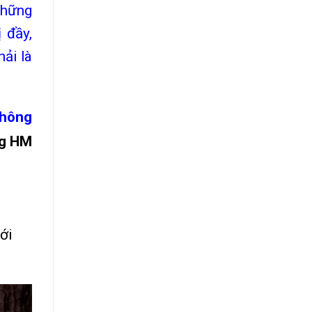
những
 đầy,
ải là
Thông
ng HM
ới