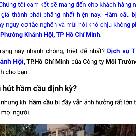
 Chúng tôi cam kết sẽ mang đến cho khách hàng 
i giá thành phải chăng nhất hiện nay. Hầm cầu bị
y nguy cơ tắc nghẽn và mùi hôi khó chịu không ph
i
Phường Khánh Hội, TP Hồ Chí Minh
.
rạng này nhanh chóng, triệt để nhất?
Dịch vụ 
ánh Hội
, TP.Hồ Chí Minh
của Công ty
Môi Trườ
nh cho bạn
.
i hút hầm cầu định kỳ?
 nhưng khi
hầm cầu
bị đầy vẫn ảnh hưởng rất lớn t
 mọi người
.