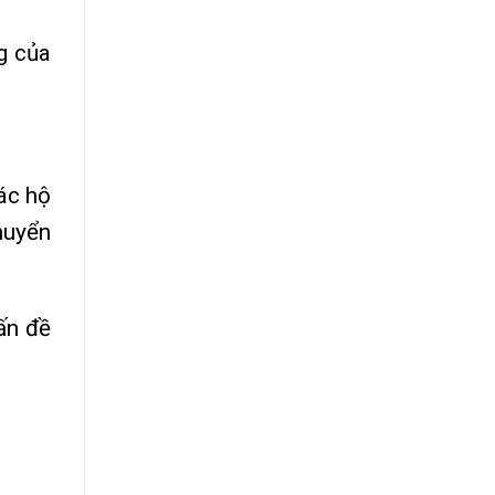
g của
ác hộ
huyển
ấn đề