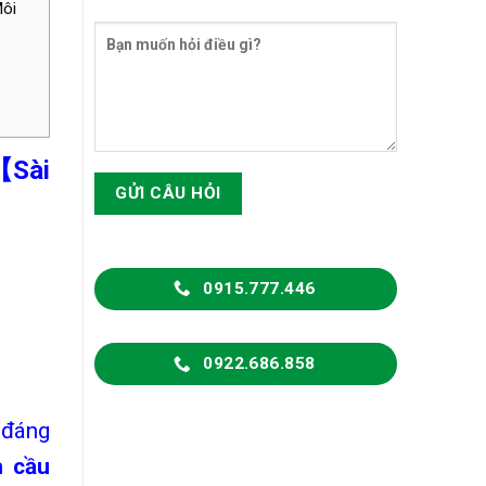
Môi
【Sài
0915.777.446
0922.686.858
 đáng
m cầu