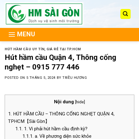
Skip
to
content
MENU
HÚT HẦM CẦU UY TÍN, GIÁ RẺ TẠI TP.HCM
Hút hầm cầu Quận 4, Thông cống
nghẹt – 0915 777 446
POSTED ON
5 THÁNG 5, 2024
BY
TRIỀU HƯƠNG
Nội dung
[
hide
]
1.
HÚT HẦM CẦU – THÔNG CỐNG NGHẸT QUẬN 4,
TPHCM【Sài Gòn】
1.1.
1. Vì phải hút hầm cầu định kỳ?
1.1.1.
a. Về phương diện sức khỏe