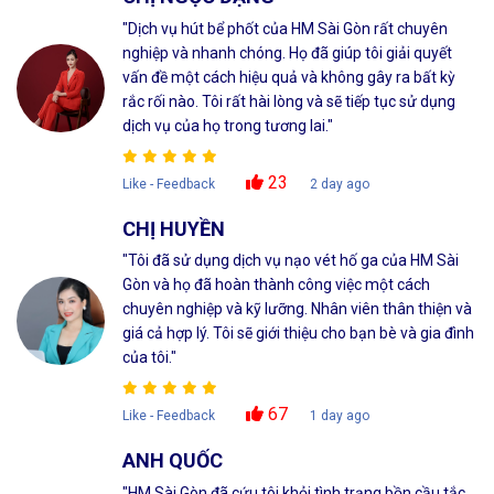
"Dịch vụ hút bể phốt của HM Sài Gòn rất chuyên
nghiệp và nhanh chóng. Họ đã giúp tôi giải quyết
vấn đề một cách hiệu quả và không gây ra bất kỳ
rắc rối nào. Tôi rất hài lòng và sẽ tiếp tục sử dụng
dịch vụ của họ trong tương lai."
23
Like - Feedback
2 day ago
CHỊ HUYỀN
"Tôi đã sử dụng dịch vụ nạo vét hố ga của HM Sài
Gòn và họ đã hoàn thành công việc một cách
chuyên nghiệp và kỹ lưỡng. Nhân viên thân thiện và
giá cả hợp lý. Tôi sẽ giới thiệu cho bạn bè và gia đình
của tôi."
67
Like - Feedback
1 day ago
ANH QUỐC
"HM Sài Gòn đã cứu tôi khỏi tình trạng bồn cầu tắc