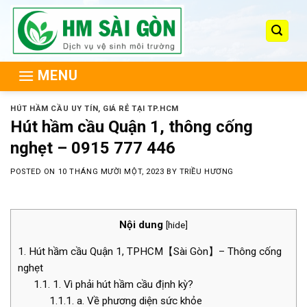
Skip
to
content
MENU
HÚT HẦM CẦU UY TÍN, GIÁ RẺ TẠI TP.HCM
Hút hầm cầu Quận 1, thông cống
nghẹt – 0915 777 446
POSTED ON
10 THÁNG MƯỜI MỘT, 2023
BY
TRIỀU HƯƠNG
Nội dung
[
hide
]
1.
Hút hầm cầu Quận 1, TPHCM【Sài Gòn】– Thông cống
nghẹt
1.1.
1. Vì phải hút hầm cầu định kỳ?
1.1.1.
a. Về phương diện sức khỏe