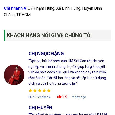
Chi nhánh 4
: C7 Phạm Hùng, Xã Bình Hưng, Huyện Bình
Chánh, TPHCM
KHÁCH HÀNG NÓI GÌ VỀ CHÚNG TÔI
CHỊ NGỌC ĐẶNG
"Dịch vụ hút bể phốt của HM Sài Gòn rất chuyên
nghiệp và nhanh chóng. Họ đã giúp tôi giải quyết
vấn đề một cách hiệu quả và không gây ra bất kỳ
rắc rối nào. Tôi rất hài lòng và sẽ tiếp tục sử dụng
dịch vụ của họ trong tương lai."
23
Like - Feedback
2 day ago
CHỊ HUYỀN
"Tôi đã sử dụng dịch vụ nạo vét hố ga của HM Sài