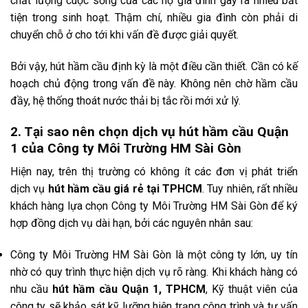
chất lượng cuộc sống của các hộ gia đình gây ra nhiều bất
tiện trong sinh hoạt. Thậm chí, nhiều gia đình còn phải di
chuyển chỗ ở cho tới khi vấn đề được giải quyết.
Bởi vậy, hút hầm cầu định kỳ là một điều cần thiết. Cần có kế
hoạch chủ động trong vấn đề này. Không nên chờ hầm cầu
đầy, hệ thống thoát nước thải bị tắc rồi mới xử lý.
2. Tại sao nên chọn dịch vụ hút hầm cầu Quận
1 của Công ty Môi Trường HM Sài Gòn
Hiện nay, trên thị trường có không ít các đơn vị phát triển
dịch vụ
hút hầm cầu giá rẻ tại TPHCM
. Tuy nhiên, rất nhiều
khách hàng lựa chọn Công ty Môi Trường HM Sài Gòn để ký
hợp đồng dịch vụ dài hạn, bởi các nguyên nhân sau:
Công ty Môi Trường HM Sài Gòn là một công ty lớn, uy tín
nhờ có quy trình thực hiện dịch vụ rõ ràng. Khi khách hàng có
nhu cầu
hút hầm cầu Quận 1, TPHCM
, Kỹ thuật viên của
công ty sẽ khảo sát kỹ lưỡng hiện trạng công trình và tư vấn