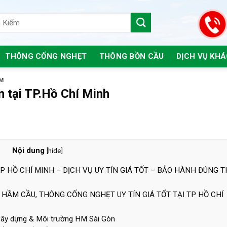
THÔNG CỐNG NGHẸT
THÔNG BỒN CẦU
DỊCH VỤ KH
CM
n tại TP.Hồ Chí Minh
Nội dung
[
hide
]
P HỒ CHÍ MINH – DỊCH VỤ UY TÍN GIÁ TỐT – BẢO HÀNH ĐÚNG 
HẦM CẦU, THÔNG CỐNG NGHẸT UY TÍN GIÁ TỐT TẠI TP HỒ CHÍ
Xây dựng & Môi trường HM Sài Gòn