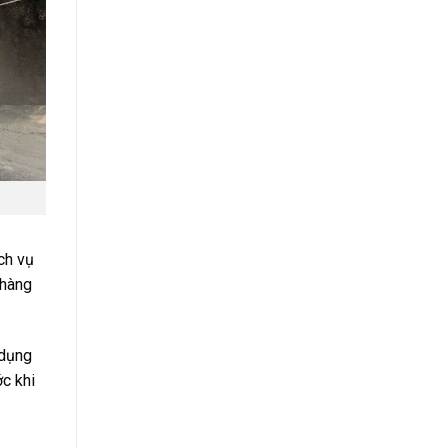
ch vụ
 hàng
 dụng
ớc khi