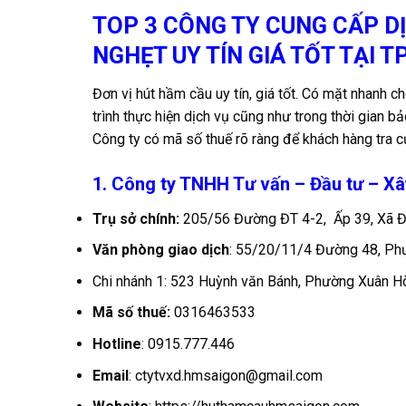
TOP 3 CÔNG TY CUNG CẤP D
NGHẸT UY TÍN GIÁ TỐT TẠI T
Đơn vị hút hầm cầu uy tín, giá tốt. Có mặt nhanh c
trình thực hiện dịch vụ cũng như trong thời gian b
Công ty có mã số thuế rõ ràng để khách hàng tra c
1. Công ty TNHH Tư vấn – Đầu tư – X
Trụ sở chính:
205/56 Đường ĐT 4-2, Ấp 39, Xã Đô
Văn phòng giao dịch
: 55/20/11/4 Đường 48, Phư
Chi nhánh 1: 523 Huỳnh văn Bánh, Phường Xuân H
Mã số thuế:
0316463533
Hotline
:
0915.777.446
Email
:
ctytvxd.hmsaigon@gmail.com