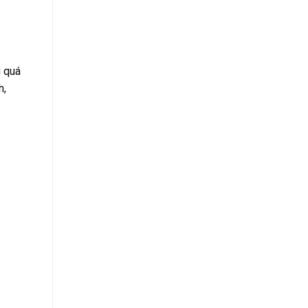
g quá
h,