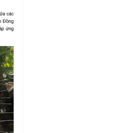
hữa các
nh Đồng
đáp ứng