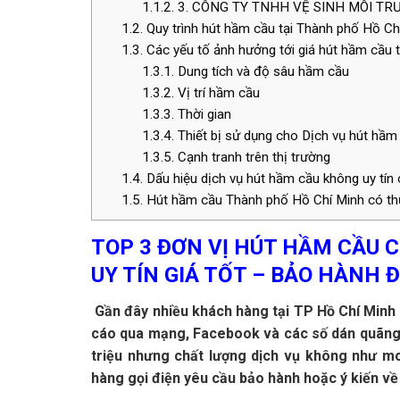
1.1.2.
3. CÔNG TY TNHH VỆ SINH MÔI TR
1.2.
Quy trình hút hầm cầu tại Thành phố Hồ Ch
1.3.
Các yếu tố ảnh hưởng tới giá hút hầm cầu 
1.3.1.
Dung tích và độ sâu hầm cầu
1.3.2.
Vị trí hầm cầu
1.3.3.
Thời gian
1.3.4.
Thiết bị sử dụng cho Dịch vụ hút hầm
1.3.5.
Cạnh tranh trên thị trường
1.4.
Dấu hiệu dịch vụ hút hầm cầu không uy tín 
1.5.
Hút hầm cầu Thành phố Hồ Chí Minh có th
TOP 3 ĐƠN VỊ HÚT HẦM CẦU C
UY TÍN GIÁ TỐT – BẢO HÀNH
Gần đây nhiều khách hàng tại TP Hồ Chí Minh
cáo qua mạng, Facebook và các số dán quãng c
triệu nhưng chất lượng dịch vụ không như m
hàng gọi điện yêu cầu bảo hành hoặc ý kiến về 