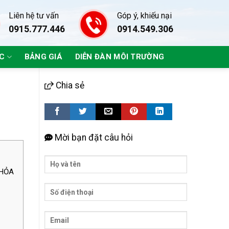
Liên hệ tư vấn
Góp ý, khiếu nại
0915.777.446
0914.549.306
ÁC
BẢNG GIÁ
DIỄN ĐÀN MÔI TRƯỜNG
Chia sẻ
Mời bạn đặt câu hỏi
THỎA