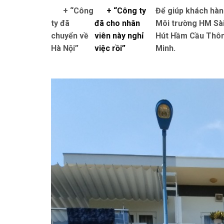
+ “Công
+ “Công ty
Để giúp khách hàn
ty đã
đã cho nhân
Môi trường HM Sài
chuyển về
viên này nghỉ
Hút Hầm Cầu Thông
Hà Nội”
việc rồi”
Minh.