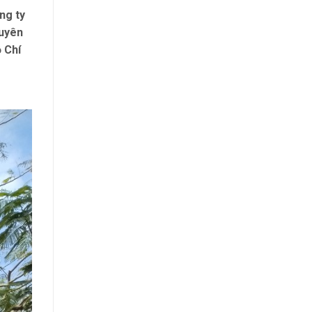
ng ty
huyên
 Chí