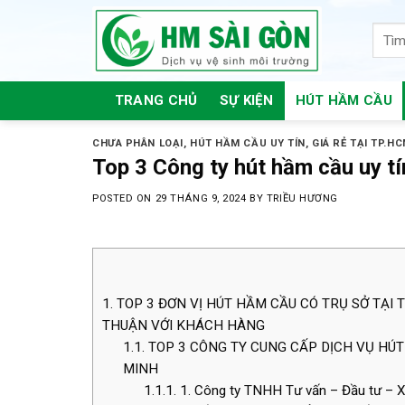
Skip
to
content
TRANG CHỦ
SỰ KIỆN
HÚT HẦM CẦU
CHƯA PHÂN LOẠI
,
HÚT HẦM CẦU UY TÍN, GIÁ RẺ TẠI TP.H
Top 3 Công ty hút hầm cầu uy tí
POSTED ON
29 THÁNG 9, 2024
BY
TRIỀU HƯƠNG
1.
TOP 3 ĐƠN VỊ HÚT HẦM CẦU CÓ TRỤ SỞ TẠI T
THUẬN VỚI KHÁCH HÀNG
1.1.
TOP 3 CÔNG TY CUNG CẤP DỊCH VỤ HÚT 
MINH
1.1.1.
1. Công ty TNHH Tư vấn – Đầu tư – 