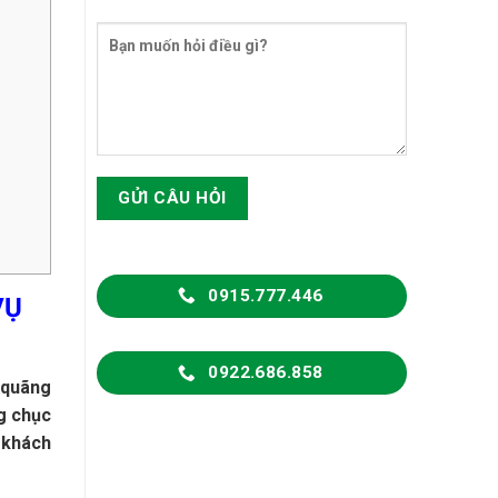
0915.777.446
VỤ
0922.686.858
 quãng
g chục
 khách