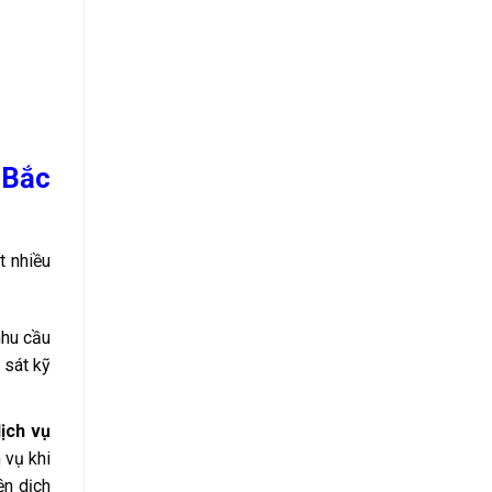
 Bắc
ất nhiều
nhu cầu
 sát kỹ
dịch vụ
 vụ khi
ện dịch