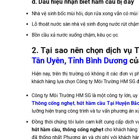
d. Dấu hiệu nhận biết hầm cầu bị đầy
Nhà vệ sinh bốc mùi hôi, dọn rửa xong vẫn có mùi 
Lỗ thoát nước sàn nhà vệ sinh đọng nước rút chậm
Bồn cầu xả nước xuống chậm, kêu ọc ọc.
2. Tại sao nên chọn dịch vụ
Tân Uyên, Tỉnh Bình Dương
củ
Hiện nay, trên thị trường có không ít các đơn vị p
khách hàng lựa chọn Công ty Môi Trường HM SG để
Công ty Môi Trường HM SG là một công ty lớn, uy t
Thông cống nghẹt
,
hút hầm cầu Tại Huyện Bắc
lưỡng hiện trạng công trình và tư vấn phương án xử
Đồng thời chúng tôi luôn cam kết cung cấp dịch v
hút hầm cầu, thông cống nghẹt
cho khách hàng t
đã thống nhất Phương án và chi phí với khách hàn