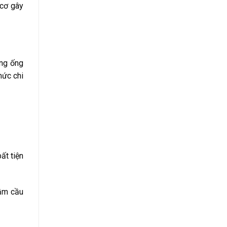
 cơ gây
ờng ống
mức chi
ất tiện
hầm cầu