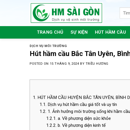
Skip
to
content
TRANG CHỦ
SỰ KIỆN
HÚT HẦM CẦU
DỊCH VỤ MÔI TRƯỜNG
Hút hầm cầu Bắc Tân Uyên, Bìn
POSTED ON
15 THÁNG 9, 2024
BY
TRIỀU HƯƠNG
1.
HÚT HẦM CẦU HUYỆN BẮC TÂN UYÊN, BÌNH
1.1.
Dịch vụ hút hầm cầu giá tốt và uy tín
1.2.
1. Ảnh hưởng môi trường sống khi hầm cầu 
1.2.1.
a. Về phương diện sức khỏe
1.2.2.
b. Về phương diện kinh tế