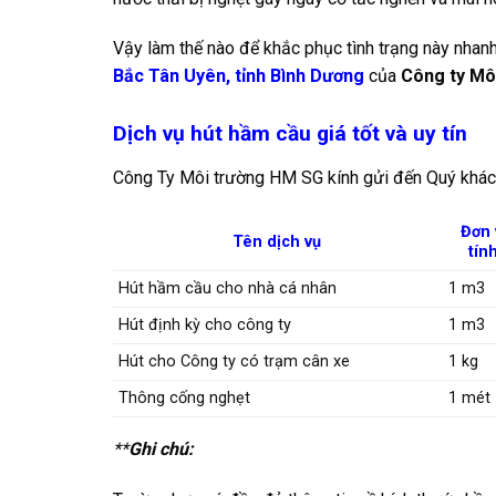
Vậy làm thế nào để khắc phục tình trạng này nhanh
Bắc Tân Uyên, tỉnh Bình Dương
của
Công ty M
Dịch vụ hút hầm cầu giá tốt và uy tín
Công Ty Môi trường HM SG kính gửi đến Quý khách
Đơn 
Tên dịch vụ
tín
Hút hầm cầu cho nhà cá nhân
1 m3
Hút định kỳ cho công ty
1 m3
Hút cho Công ty có trạm cân xe
1 kg
Thông cống nghẹt
1 mét
**
Ghi chú: