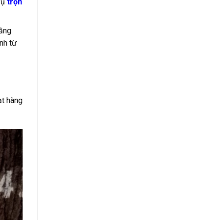
 vụ
trọn
tầng
nh từ
ạt hàng