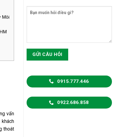
y Môi
g HM
0915.777.446
0922.686.858
ong vấn
o khách
g thoát