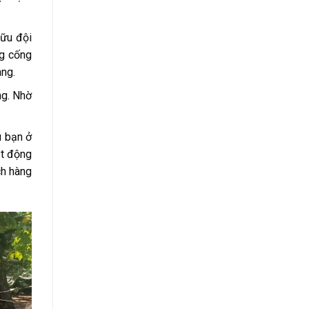
hữu đội
ng cống
àng.
ng. Nhờ
dù bạn ở
t động
ch hàng