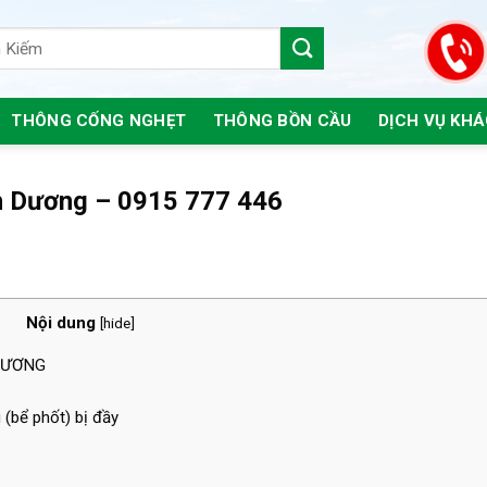
THÔNG CỐNG NGHẸT
THÔNG BỒN CẦU
DỊCH VỤ KH
h Dương – 0915 777 446
Nội dung
[
hide
]
 DƯƠNG
(bể phốt) bị đầy