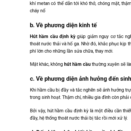
khí metan có thể dẫn tới khó thở, chóng mặt, thậ
cháy nổ
b. Về phương diện kinh tế
Hút hầm cầu định kỳ
giúp giảm nguy cơ tắc ngh
thoát nước thải và hố ga. Nhờ đó, khắc phục kịp t
phí lớn cho những lần sửa chữa, thay mới.
Mặt khác, không
hút hầm cầu
thường xuyên sẽ làm
c. Về phương diện ảnh hưởng đến sin
Khi hầm cầu bị đầy và tắc nghẽn sẽ ảnh hưởng trực
trong sinh hoạt. Thậm chí, nhiều gia đình còn phải 
Bởi vậy, hút hầm cầu định kỳ là một điều cần th
đầy, hệ thống thoát nước thải bị tắc rồi mới xử lý.