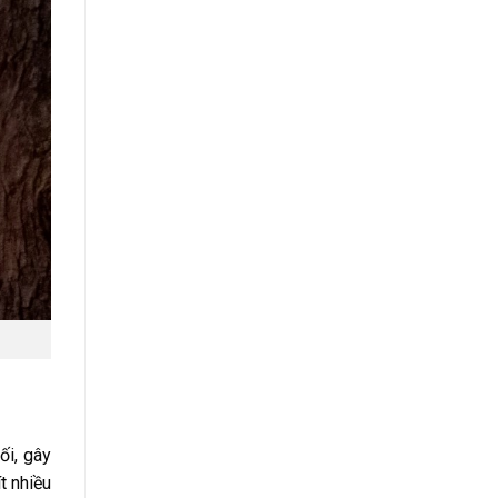
ối, gây
t nhiều