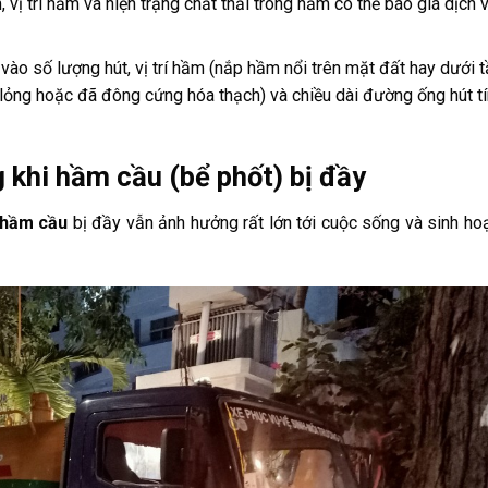
vị trí hầm và hiện trạng chất thải trong hầm có thể báo giá dịch
 vào số lượng hút, vị trí hầm (nắp hầm nổi trên mặt đất hay dưới 
 lỏng hoặc đã đông cứng hóa thạch) và chiều dài đường ống hút tí
 khi hầm cầu (bể phốt) bị đầy
hầm cầu
bị đầy vẫn ảnh hưởng rất lớn tới cuộc sống và sinh ho