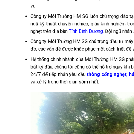
vụ.
Công ty Môi Trường HM SG luôn chú trọng đào tạo
ngũ kỹ thuật chuyên nghiệp, giàu kinh nghiệm tro
nghẹt trên địa bàn
Tỉnh Bình Dương
. Đội ngũ nhân
Công ty Môi Trường HM SG chú trọng đầu tư máy mó
đó, các vấn đề được khắc phục một cách triệt để và
Hệ thống chinh nhánh của Môi Trường HM SG phân 
bất kỳ đâu, chúng tôi cũng có thể hỗ trợ ngay khi
24/7 để tiếp nhận yêu cầu
thông cống nghẹt
,
hú
và xử lý trong thời gian sớm nhất.