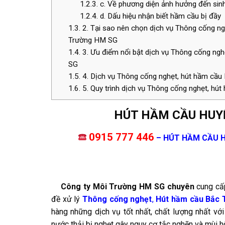
1.2.3.
c. Về phương diện ảnh hưởng đến sin
1.2.4.
d. Dấu hiệu nhận biết hầm cầu bị đầy
1.3.
2. Tại sao nên chọn dịch vụ Thông cống n
Trường HM SG
1.4.
3. Ưu điểm nổi bật dịch vụ Thông cống ngh
SG
1.5.
4. Dịch vụ Thông cống nghẹt, hút hầm cầu 
1.6.
5. Quy trình dịch vụ Thông cống nghẹt, hút
HÚT HẦM CẦU HUY
0915 777 446
– HÚT HẦM CẦU HU
C
ông ty Môi Trường HM SG chuyên
cung cấp
đề xử lý
Thông cống nghẹt
,
Hút hầm cầu Bắc T
hàng những dịch vụ tốt nhất, chất lượng nhất vớ
nước thải bị nghẹt gây nguy cơ tắc nghẽn và mùi h