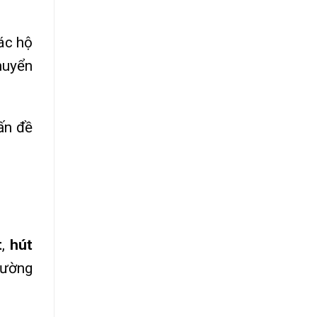
ác hộ
huyển
ấn đề
t
,
hút
rường