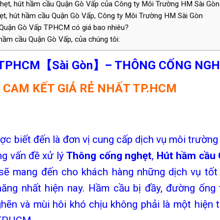
ghẹt, hút hầm cầu Quận Gò Vấp của Công ty Môi Trường HM Sài Gòn
hẹt, hút hầm cầu Quận Gò Vấp, Công ty Môi Trường HM Sài Gòn
u Quận Gò Vấp TPHCM có giá bao nhiêu?
 hầm cầu Quận Gò Vấp, của chúng tôi:
TPHCM【Sài Gòn】
–
THÔNG CỐNG NG
–
CAM KẾT GIÁ RẺ NHẤT TP.HCM
c biết đến là đơn vị cung cấp dịch vụ môi trường
ng vấn đề xử lý
Thông cống nghẹt
,
Hút hầm cầu
 sẽ mang đến cho khách hàng những dịch vụ tốt 
chăng nhất hiện nay. Hầm cầu bị đầy, đường ống 
ghẽn và mùi hôi khó chịu không phải là một hiện 