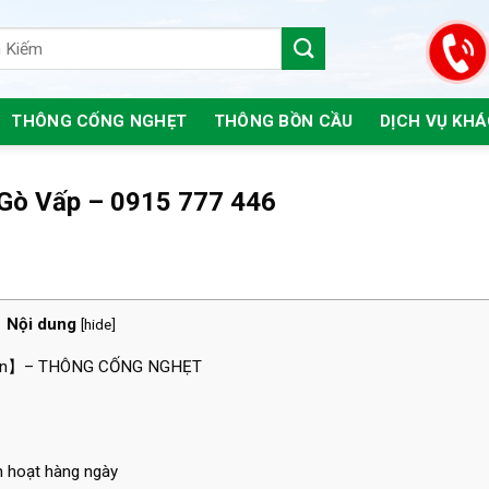
THÔNG CỐNG NGHẸT
THÔNG BỒN CẦU
DỊCH VỤ KH
 Gò Vấp – 0915 777 446
Nội dung
[
hide
]
Gòn】– THÔNG CỐNG NGHẸT
h hoạt hàng ngày