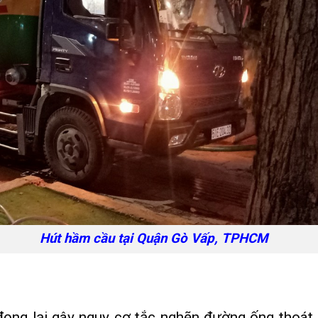
Hút hầm cầu tại Quận Gò Vấp, TPHCM
 đọng lại gây nguy cơ tắc nghẽn đường ống thoát