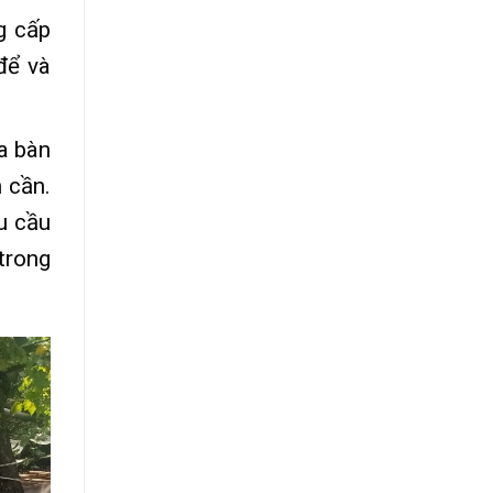
g cấp
để và
a bàn
 cần.
u cầu
trong