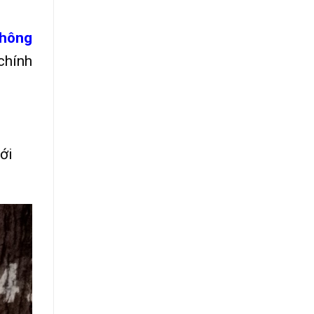
Thông
chính
ới