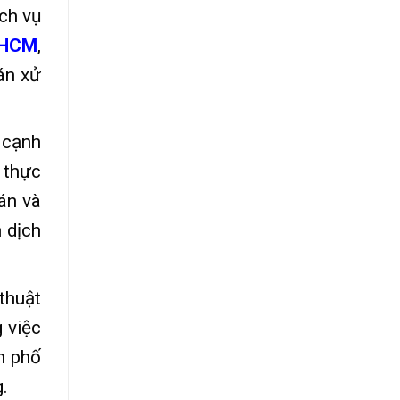
ch vụ
HCM
,
án xử
 cạnh
 thực
án và
 dịch
thuật
 việc
h phố
.