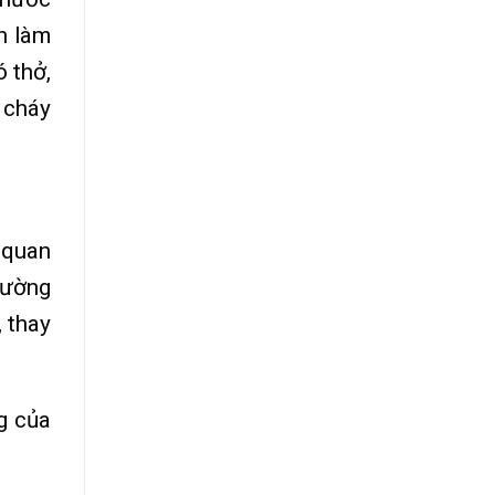
n làm
ó thở,
 cháy
 quan
rường
 thay
g của