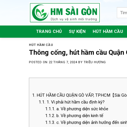
Skip
to
content
TRANG CHỦ
SỰ KIỆN
HÚT HẦM CẦU
HÚT HẦM CẦU
Thông cống, hút hầm cầu Quận
POSTED ON
22 THÁNG 7, 2024
BY
TRIỀU HƯƠNG
1.
HÚT HẦM CẦU QUẬN GÒ VẤP, TPHCM【Sài 
1.1.
1. Vì phải hút hầm cầu định kỳ?
1.1.1.
a. Về phương diện sức khỏe
1.1.2.
b. Về phương diện kinh tế
1.1.3.
c. Về phương diện ảnh hưởng đến sin