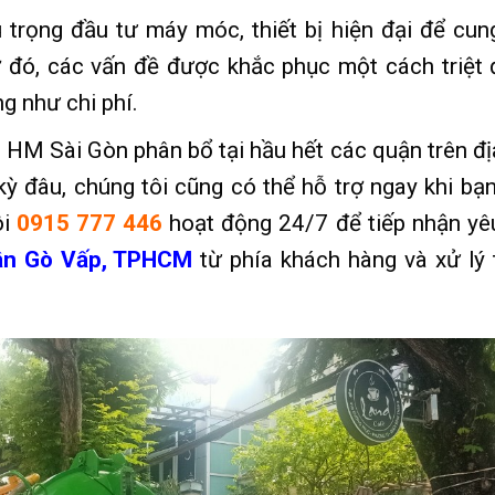
rọng đầu tư máy móc, thiết bị hiện đại để cun
ờ đó, các vấn đề được khắc phục một cách triệt 
ng như chi phí.
HM Sài Gòn phân bổ tại hầu hết các quận trên đị
ỳ đâu, chúng tôi cũng có thể hỗ trợ ngay khi bạn
ôi
0915 777 446
hoạt động 24/7 để tiếp nhận yê
ận Gò Vấp, TPHCM
từ phía khách hàng và xử lý 