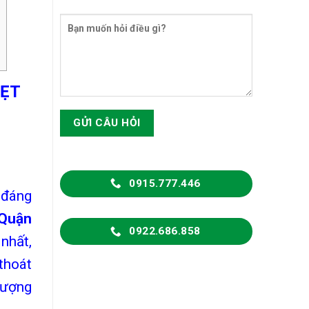
HẸT
0915.777.446
 đáng
 Quận
0922.686.858
nhất,
thoát
tượng