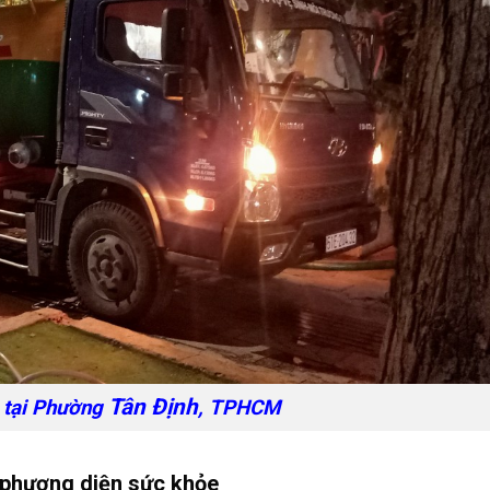
Tân Định
 tại Phường
, TPHCM
 phương diện sức khỏe