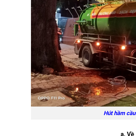
Hút hầm cầu
a. Về