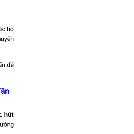
ác hộ
huyển
ấn đề
Tân
t
,
hút
rường