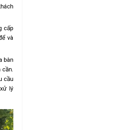
khách
g cấp
để và
a bàn
 cần.
u cầu
xử lý