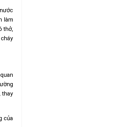
 nước
n làm
ó thở,
 cháy
 quan
rường
 thay
g của