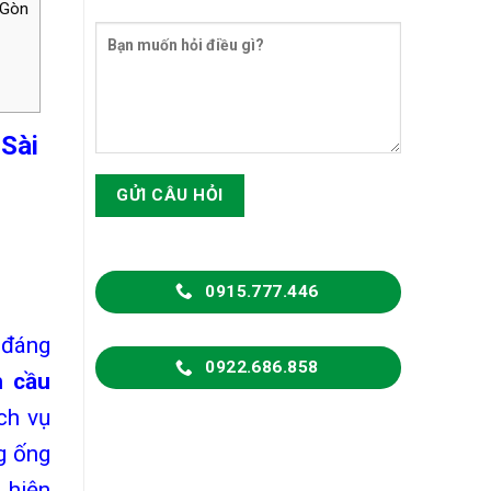
 Gòn
Sài
0915.777.446
 đáng
0922.686.858
m cầu
ch vụ
g ống
 hiện