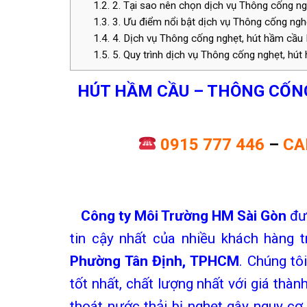
1.2.
2. Tại sao nên chọn dịch vụ Thông cống n
1.3.
3. Ưu điểm nổi bật dịch vụ Thông cống ng
1.4.
4. Dịch vụ Thông cống nghẹt, hút hầm cầu
1.5.
5. Quy trình dịch vụ Thông cống nghẹt, hút
HÚT HẦM CẦU –
THÔNG CỐN
0915 777 446
–
CA
C
ông ty Môi Trường HM Sài Gòn
đượ
tin cậy nhất của nhiều khách hàng 
Phường Tân Định, TPHCM
. Chúng tô
tốt nhất, chất lượng nhất với giá thà
thoát nước thải bị nghẹt gây nguy cơ