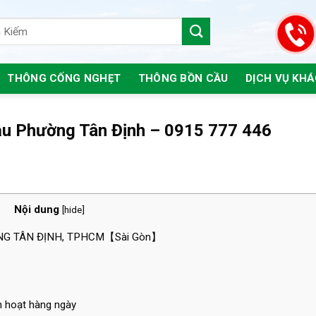
THÔNG CỐNG NGHẸT
THÔNG BỒN CẦU
DỊCH VỤ KH
ầu Phường Tân Định – 0915 777 446
Nội dung
[
hide
]
G TÂN ĐỊNH, TPHCM【Sài Gòn】
h hoạt hàng ngày