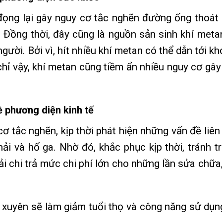
 đọng lại gây nguy cơ tắc nghẽn đường ống thoát
u. Đồng thời, đây cũng là nguồn sản sinh khí meta
ười. Bởi vì, hít nhiều khí metan có thể dẫn tới kh
hỉ vậy, khí metan cũng tiềm ẩn nhiều nguy cơ gây
ề phương diện kinh tế
ơ tắc nghẽn, kịp thời phát hiện những vấn đề liên
ải và hố ga. Nhờ đó, khắc phục kịp thời, tránh t
i chi trả mức chi phí lớn cho những lần sửa chữa,
xuyên sẽ làm giảm tuổi thọ và công năng sử dụn