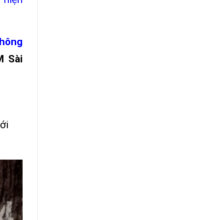
Thông
M Sài
ới