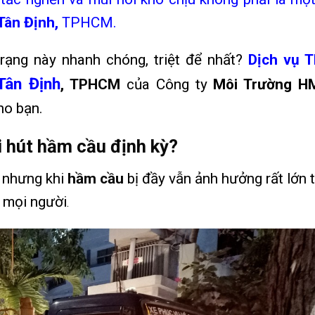
Tân Định,
TPHCM.
rạng này nhanh chóng, triệt để nhất?
Dịch vụ 
Tân Định
, TPHCM
của Công ty
Môi Trường H
cho bạn
.
i hút hầm cầu định kỳ?
 nhưng khi
hầm cầu
bị đầy vẫn ảnh hưởng rất lớn t
 mọi người
.