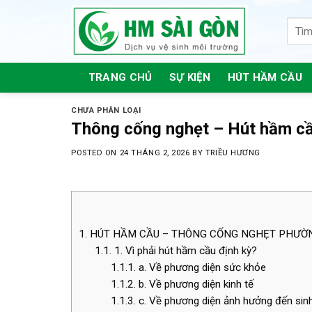
Skip
to
content
TRANG CHỦ
SỰ KIỆN
HÚT HẦM CẦU
CHƯA PHÂN LOẠI
Thông cống nghẹt – Hút hầm c
POSTED ON
24 THÁNG 2, 2026
BY
TRIỀU HƯƠNG
1.
HÚT HẦM CẦU – THÔNG CỐNG NGHẸT PHƯỜN
1.1.
1. Vì phải hút hầm cầu định kỳ?
1.1.1.
a. Về phương diện sức khỏe
1.1.2.
b. Về phương diện kinh tế
1.1.3.
c. Về phương diện ảnh hưởng đến sin