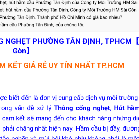
ghẹt, hút hầm cầu Phường Tân Định của Công ty Môi Trường HM Sài
hẹt, hút hầm cầu Phường Tân Định, Công ty Môi Trường HM Sài Gòn
 Phường Tân Định, Thành phố Hồ Chí Minh có giá bao nhiêu?
 hầm cầu Phường Tân Định, của chúng tôi:
G NGHẸT PHƯỜNG TÂN ĐỊNH
, TPHCM【
Gòn】
M KẾT GIÁ RẺ UY TÍN NHẤT TP.HCM
c biết đến là đơn vị cung cấp dịch vụ môi trường
trong vấn đề xử lý
Thông cống nghẹt
,
Hút hầ
i cam kết sẽ mang đến cho khách hàng những dị
nh phải chăng nhất hiện nay. Hầm cầu bị đầy, đườn
 tắc nghẽn và mùi hôi khó chịu không phải là một