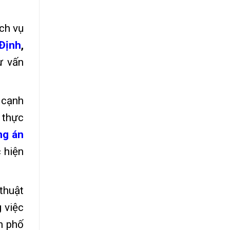
ch vụ
Định
,
ư vấn
 cạnh
 thực
ng án
 hiện
thuật
 việc
h phố