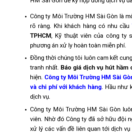
HM Sài Gòn để ký hợp đồng dịch vụ dà
Công ty Môi Trường HM Sài Gòn là một 
rõ ràng. Khi khách hàng có nhu cầu
TPHCM
,
Kỹ thuật viên của công ty s
phương án xử ly hoàn toàn miễn phí
.
Đồng thời chúng tôi luôn cam kết cung
tranh nhất
.
Báo giá dịch vụ hút hầm 
hiện.
Công ty Môi Trường HM Sài Gòn
và chi phí với khách hàng
. Hầu như k
dịch vụ.
Công ty Môi Trường HM Sài Gòn luôn 
viên. Nhờ đó Công ty đã sở hữu đội ng
xử lý các vấn đề liên quan tới dịch v