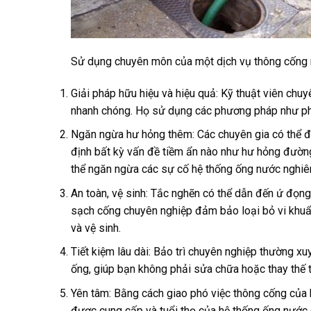
Sử dụng chuyên môn của một dịch vụ thông cống ng
Giải pháp hữu hiệu và hiệu quả: Kỹ thuật viên chuyê
nhanh chóng. Họ sử dụng các phương pháp như phu
Ngăn ngừa hư hỏng thêm: Các chuyên gia có thể đá
định bất kỳ vấn đề tiềm ẩn nào như hư hỏng đườn
thể ngăn ngừa các sự cố hệ thống ống nước nghiê
An toàn, vệ sinh: Tắc nghẽn có thể dẫn đến ứ đọn
sạch cống chuyên nghiệp đảm bảo loại bỏ vi khuẩ
và vệ sinh.
Tiết kiệm lâu dài: Bảo trì chuyên nghiệp thường 
ống, giúp bạn không phải sửa chữa hoặc thay thế t
Yên tâm: Bằng cách giao phó việc thông cống của b
được cung cấp và tuổi thọ của hệ thống ống nước 