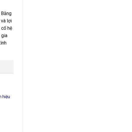
. Bằng
và lợi
 cố hệ
 gia
tình
h hiệu