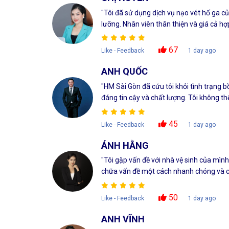
"Tôi đã sử dụng dịch vụ nạo vét hố ga 
lưỡng. Nhân viên thân thiện và giá cả hợp 
67
Like - Feedback
1 day ago
ANH QUỐC
"HM Sài Gòn đã cứu tôi khỏi tình trạng 
đáng tin cậy và chất lượng. Tôi không th
45
Like - Feedback
1 day ago
ÁNH HẰNG
"Tôi gặp vấn đề với nhà vệ sinh của mìn
chữa vấn đề một cách nhanh chóng và ch
50
Like - Feedback
1 day ago
ANH VĨNH