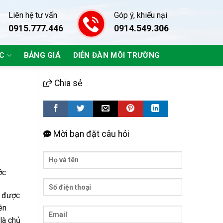
Liên hệ tư vấn
Góp ý, khiếu nại
0915.777.446
0914.549.306
ÁC
BẢNG GIÁ
DIỄN ĐÀN MÔI TRƯỜNG
Chia sẻ
Mời bạn đặt câu hỏi
ớc
g được
ên
là chủ