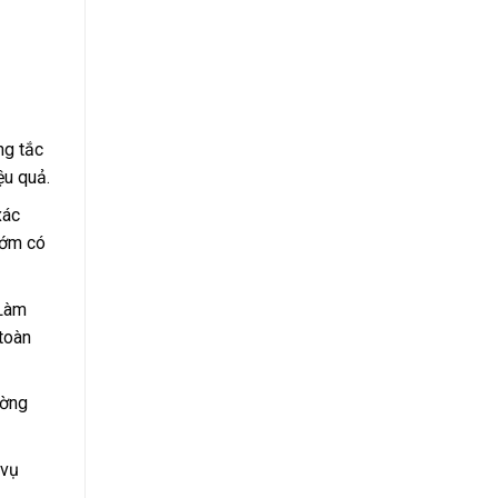
ng tắc
ệu quả.
xác
sớm có
 Làm
toàn
ường
 vụ