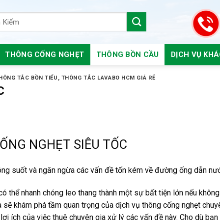
THÔNG CỐNG NGHẸT
THÔNG BỒN CẦU
DỊCH VỤ KH
HÔNG TẮC BỒN TIỂU
,
THÔNG TẮC LAVABO HCM GIÁ RẺ
C
ỐNG NGHẸT SIÊU TỐC
hông suốt và ngăn ngừa các vấn đề tốn kém về đường ống dẫn nư
 có thể nhanh chóng leo thang thành một sự bất tiện lớn nếu khôn
g ta sẽ khám phá tầm quan trọng của dịch vụ thông cống nghẹt chuy
ợi ích của việc thuê chuyên gia xử lý các vấn đề này. Cho dù bạn 