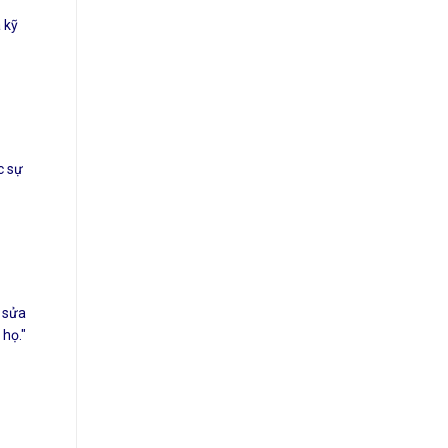
 kỹ
c sự
à sửa
họ."