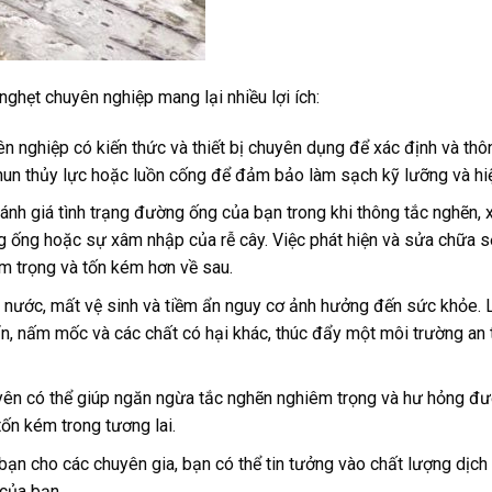
hẹt chuyên nghiệp mang lại nhiều lợi ích:
n nghiệp có kiến ​​thức và thiết bị chuyên dụng để xác định và thô
n thủy lực hoặc luồn cống để đảm bảo làm sạch kỹ lưỡng và hi
nh giá tình trạng đường ống của bạn trong khi thông tắc nghẽn, 
g ống hoặc sự xâm nhập của rễ cây. Việc phát hiện và sửa chữa 
m trọng và tốn kém hơn về sau.
g nước, mất vệ sinh và tiềm ẩn nguy cơ ảnh hưởng đến sức khỏe.
n, nấm mốc và các chất có hại khác, thúc đẩy một môi trường an 
xuyên có thể giúp ngăn ngừa tắc nghẽn nghiêm trọng và hư hỏng đ
ốn kém trong tương lai.
ạn cho các chuyên gia, bạn có thể tin tưởng vào chất lượng dịch
của bạn.