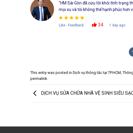
"HM Sài Gòn đã cứu tôi khỏi tình trạng 
mọi xu và tôi không thể hạnh phúc hơn với
34
Like - Feedback
1 day ago
This entry was posted in
Dịch vụ thông tắc tại TP.HCM
,
Thông
permalink
.
DỊCH VỤ SỬA CHỮA NHÀ VỆ SINH SIÊU SẠ