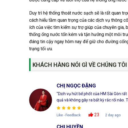
Duy trì hệ thống thoát nước sạch sẽ là rất quan t
cách hiểu tầm quan trọng của các dịch vụ thông c
ích của việc tìm kiếm sự trợ giúp của chuyên gia
thống ống nước tốn kém và tận hưởng một môi trườ
đáng tin cậy ngay hôm nay để giữ cho đường cống
trạng tối ưu.
KHÁCH HÀNG NÓI GÌ VỀ CHÚNG TÔI
CHỊ NGỌC ĐẶNG
"Dịch vụ hút bể phốt của HM Sài Gòn rất
quả và không gây ra bất kỳ rắc rối nào. Tô
23
Like - Feedback
2 day ago
CHỊ HUYỀN