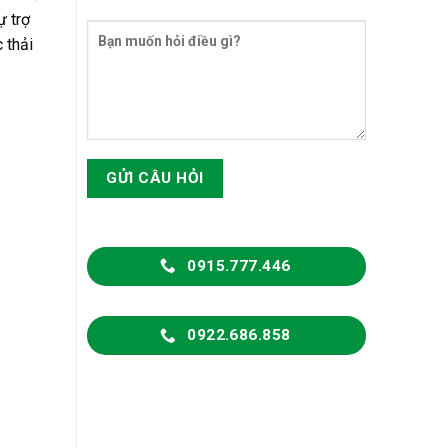
ự trợ
 thải
0915.777.446
0922.686.858