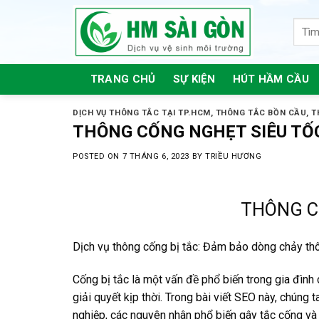
Skip
to
content
TRANG CHỦ
SỰ KIỆN
HÚT HẦM CẦU
DỊCH VỤ THÔNG TẮC TẠI TP.HCM
,
THÔNG TẮC BỒN CẦU
,
T
THÔNG CỐNG NGHẸT SIÊU TỐ
POSTED ON
7 THÁNG 6, 2023
BY
TRIỀU HƯƠNG
THÔNG C
Dịch vụ thông cống bị tắc: Đảm bảo dòng chảy t
Cống bị tắc là một vấn đề phổ biến trong gia đình
giải quyết kịp thời. Trong bài viết SEO này, chún
nghiệp, các nguyên nhân phổ biến gây tắc cống và l