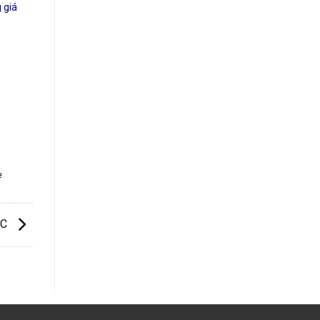
 giá
e
ỐC