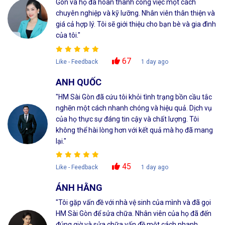
Gòn và họ đã hoàn thành công việc một cách
chuyên nghiệp và kỹ lưỡng. Nhân viên thân thiện và
giá cả hợp lý. Tôi sẽ giới thiệu cho bạn bè và gia đình
của tôi."
67
Like - Feedback
1 day ago
ANH QUỐC
"HM Sài Gòn đã cứu tôi khỏi tình trạng bồn cầu tắc
nghẽn một cách nhanh chóng và hiệu quả. Dịch vụ
của họ thực sự đáng tin cậy và chất lượng. Tôi
không thể hài lòng hơn với kết quả mà họ đã mang
lại."
45
Like - Feedback
1 day ago
ÁNH HẰNG
"Tôi gặp vấn đề với nhà vệ sinh của mình và đã gọi
HM Sài Gòn để sửa chữa. Nhân viên của họ đã đến
đúng giờ và sửa chữa vấn đề một cách nhanh