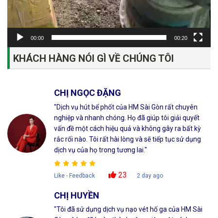
00:00
00:20
KHÁCH HÀNG NÓI GÌ VỀ CHÚNG TÔI
CHỊ NGỌC ĐẶNG
"Dịch vụ hút bể phốt của HM Sài Gòn rất chuyên
nghiệp và nhanh chóng. Họ đã giúp tôi giải quyết
vấn đề một cách hiệu quả và không gây ra bất kỳ
rắc rối nào. Tôi rất hài lòng và sẽ tiếp tục sử dụng
dịch vụ của họ trong tương lai."
23
Like - Feedback
2 day ago
CHỊ HUYỀN
"Tôi đã sử dụng dịch vụ nạo vét hố ga của HM Sài