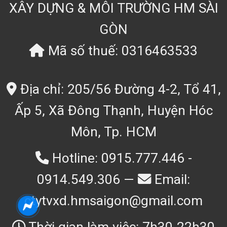
XÂY DỰNG & MÔI TRƯỜNG HM SÀI
GÒN
Mã số thuế: 0316463533
Địa chỉ: 205/56 Đường 4-2, Tổ 41,
Ấp 5, Xã Đông Thạnh, Huyện Hóc
Môn, Tp. HCM
Hotline: 0915.777.446 -
0914.549.306 —
Email:
ctytvxd.hmsaigon@gmail.com
Thời gian làm việc: 7h30-22h30