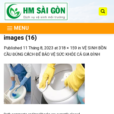
Skip
to
content
MENU
images (16)
Published
11 Tháng 8, 2023
at
318 × 159
in
VỆ SINH BỒN
CẦU ĐÚNG CÁCH ĐỂ BẢO VỆ SỨC KHỎE CẢ GIA ĐÌNH