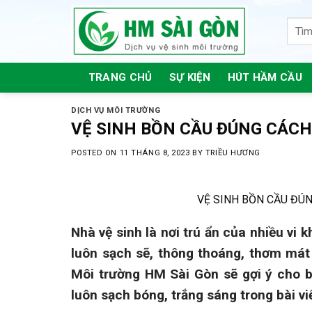
Skip
to
content
TRANG CHỦ
SỰ KIỆN
HÚT HẦM CẦU
DỊCH VỤ MÔI TRƯỜNG
VỆ SINH BỒN CẦU ĐÚNG CÁCH 
POSTED ON
11 THÁNG 8, 2023
BY
TRIỀU HƯƠNG
VỆ SINH BỒN CẦU ĐÚN
Nhà vệ sinh là nơi trú ẩn của nhiều vi 
luôn sạch sẽ, thông thoáng, thơm mát
Môi trường HM Sài Gòn sẽ gợi ý cho b
luôn sạch bóng, trắng sáng trong bài vi