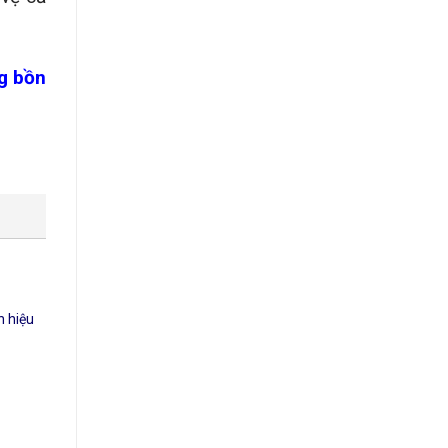
g bồn
h hiệu