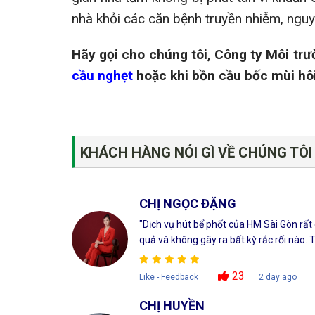
nhà khỏi các căn bệnh truyền nhiễm, nguy
Hãy gọi cho chúng tôi, Công ty Môi tr
cầu nghẹt
hoặc khi bồn cầu bốc mùi hô
KHÁCH HÀNG NÓI GÌ VỀ CHÚNG TÔI
CHỊ NGỌC ĐẶNG
"Dịch vụ hút bể phốt của HM Sài Gòn rất
quả và không gây ra bất kỳ rắc rối nào. Tô
23
Like - Feedback
2 day ago
CHỊ HUYỀN