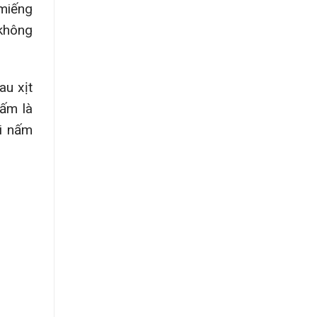
 miếng
 không
au xịt
iấm là
ại nấm