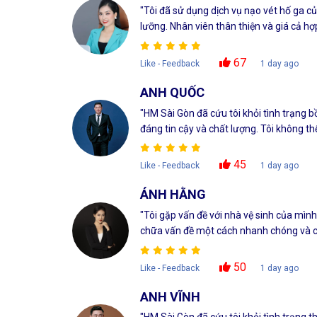
"Tôi đã sử dụng dịch vụ nạo vét hố ga 
lưỡng. Nhân viên thân thiện và giá cả hợp 
67
Like - Feedback
1 day ago
ANH QUỐC
"HM Sài Gòn đã cứu tôi khỏi tình trạng 
đáng tin cậy và chất lượng. Tôi không th
45
Like - Feedback
1 day ago
ÁNH HẰNG
"Tôi gặp vấn đề với nhà vệ sinh của mìn
chữa vấn đề một cách nhanh chóng và ch
50
Like - Feedback
1 day ago
ANH VĨNH