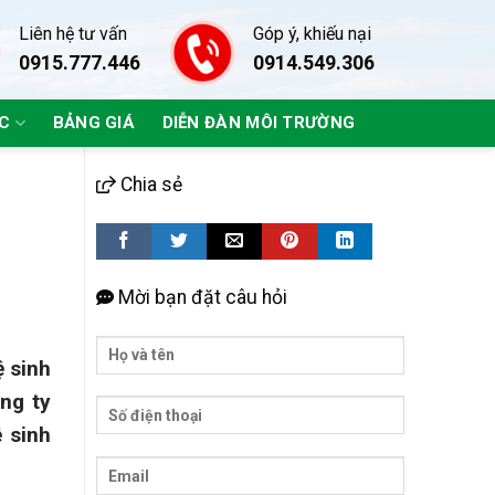
Liên hệ tư vấn
Góp ý, khiếu nại
0915.777.446
0914.549.306
ÁC
BẢNG GIÁ
DIỄN ĐÀN MÔI TRƯỜNG
Chia sẻ
Mời bạn đặt câu hỏi
ệ sinh
ng ty
 sinh