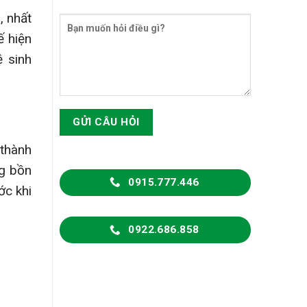
, nhất
ế hiện
ệ sinh
 thành
ng bồn
0915.777.446
ớc khi
0922.686.858