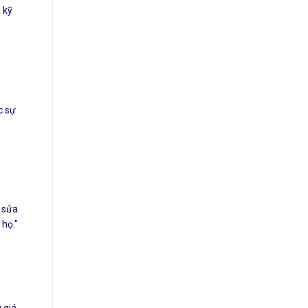
 kỹ
c sự
à sửa
họ."