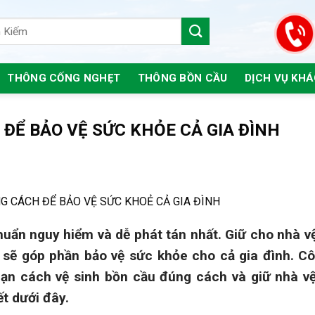
THÔNG CỐNG NGHẸT
THÔNG BỒN CẦU
DỊCH VỤ KH
ĐỂ BẢO VỆ SỨC KHỎE CẢ GIA ĐÌNH
G CÁCH ĐỂ BẢO VỆ SỨC KHOẺ CẢ GIA ĐÌNH
khuẩn nguy hiểm và dễ phát tán nhất. Giữ cho nhà v
 sẽ góp phần bảo vệ sức khỏe cho cả gia đình. Cô
ạn cách vệ sinh bồn cầu đúng cách và giữ nhà vệ
ết dưới đây.