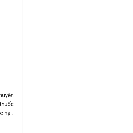
chuyên
 thuốc
c hại.