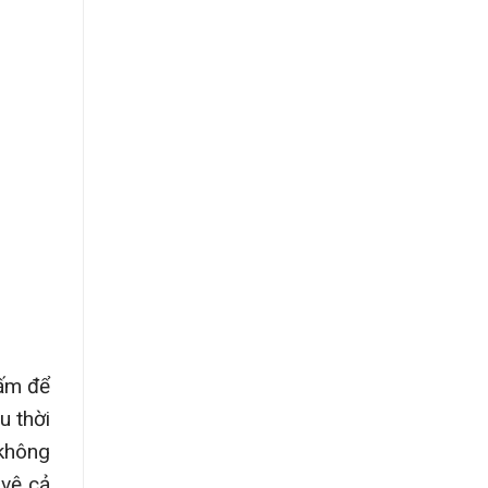
 ấm để
u thời
 không
 vệ cả