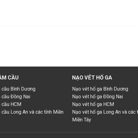
ẦM CẦU
NẠO VÉT HỐ GA
 cầu Bình Dương
Nạo vét hố ga Bình Dương
 cầu Đồng Nai
Nạo vét hố ga Đồng Nai
m cầu HCM
Nạo vét hố ga HCM
 cầu Long An và các tỉnh Miền
Nạo vét hố ga Long An và các t
Miền Tây