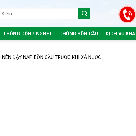
THÔNG CỐNG NGHẸT
THÔNG BỒN CẦU
DỊCH VỤ KH
O NÊN ĐẬY NẮP BỒN CẦU TRƯỚC KHI XẢ NƯỚC