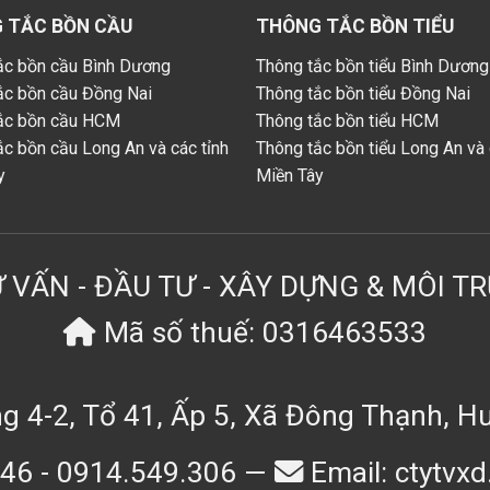
 TẮC BỒN CẦU
THÔNG TẮC BỒN TIỂU
ắc bồn cầu Bình Dương
Thông tắc bồn tiểu Bình Dương
ắc bồn cầu Đồng Nai
Thông tắc bồn tiểu Đồng Nai
ắc bồn cầu HCM
Thông tắc bồn tiểu HCM
ắc bồn cầu Long An và các tỉnh
Thông tắc bồn tiểu Long An và 
y
Miền Tây
 VẤN - ĐẦU TƯ - XÂY DỰNG & MÔI T
Mã số thuế: 0316463533
g 4-2, Tổ 41, Ấp 5, Xã Đông Thạnh, 
446 - 0914.549.306 —
Email: ctytv