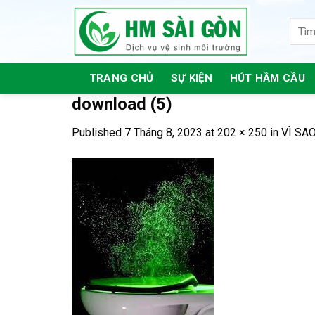
Skip
to
content
TRANG CHỦ
SỰ KIỆN
HÚT HẦM CẦU
download (5)
Published
7 Tháng 8, 2023
at
202 × 250
in
VÌ SA