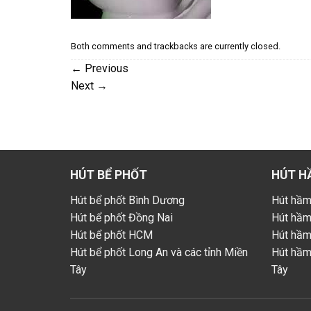
Both comments and trackbacks are currently closed.
←
Previous
Next
→
HÚT BỂ PHỐT
HÚT H
Hút bể phốt Bình Dương
Hút hầm
Hút bể phốt Đồng Nai
Hút hầm
Hút bể phốt HCM
Hút hầ
Hút bể phốt Long An và các tỉnh Miền
Hút hầm
Tây
Tây