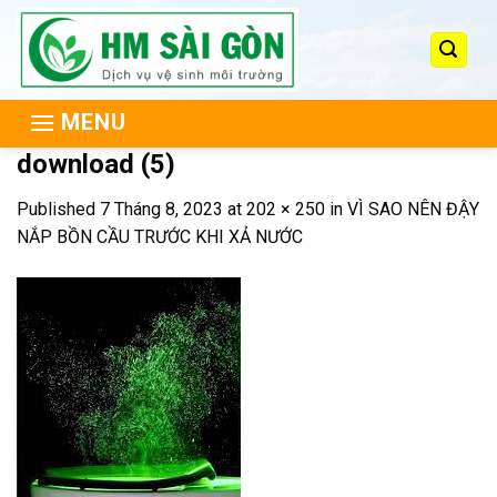
Skip
to
content
MENU
download (5)
Published
7 Tháng 8, 2023
at
202 × 250
in
VÌ SAO NÊN ĐẬY
NẮP BỒN CẦU TRƯỚC KHI XẢ NƯỚC