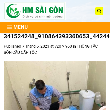
Skip
to
content
MENU
341524248_910864393360653_44244
Published
7 Tháng 6, 2023
at
720 × 960
in
THÔNG TẮC
BỒN CẦU CẤP TỐC