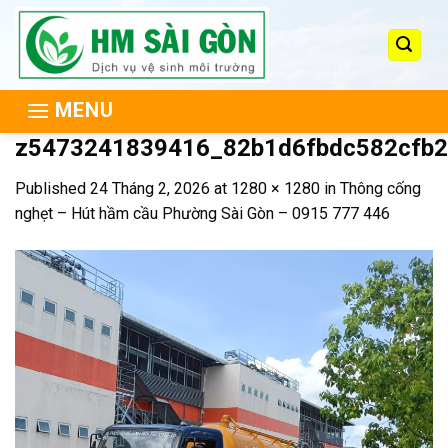
Skip
to
content
MENU
z5473241839416_82b1d6fbdc582cfb
Published
24 Tháng 2, 2026
at
1280 × 1280
in
Thông cống
nghẹt – Hút hầm cầu Phường Sài Gòn – 0915 777 446