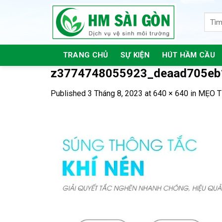
Skip
to
content
TRANG CHỦ
SỰ KIỆN
HÚT HẦM CẦU
z3774748055923_deaad705eb
Published
3 Tháng 8, 2023
at
640 × 640
in
MẸO T