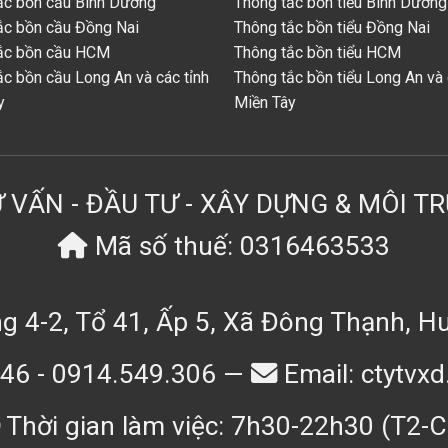
ắc bồn cầu Bình Dương
Thông tắc bồn tiểu Bình Dương
ắc bồn cầu Đồng Nai
Thông tắc bồn tiểu Đồng Nai
ắc bồn cầu HCM
Thông tắc bồn tiểu HCM
ắc bồn cầu Long An và các tỉnh
Thông tắc bồn tiểu Long An và 
y
Miền Tây
 VẤN - ĐẦU TƯ - XÂY DỰNG & MÔI T
Mã số thuế: 0316463533
g 4-2, Tổ 41, Ấp 5, Xã Đông Thạnh, 
446 - 0914.549.306 —
Email: ctytv
Thời gian làm việc: 7h30-22h30 (T2-