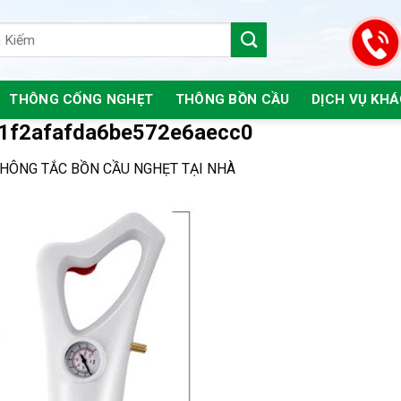
THÔNG CỐNG NGHẸT
THÔNG BỒN CẦU
DỊCH VỤ KH
1f2afafda6be572e6aecc0
HÔNG TẮC BỒN CẦU NGHẸT TẠI NHÀ