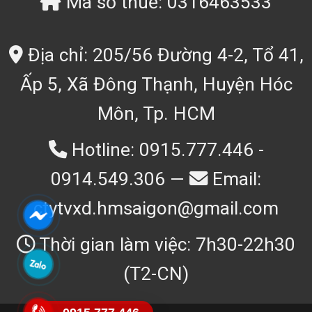
Mã số thuế: 0316463533
Địa chỉ: 205/56 Đường 4-2, Tổ 41,
Ấp 5, Xã Đông Thạnh, Huyện Hóc
Môn, Tp. HCM
Hotline: 0915.777.446 -
0914.549.306 —
Email:
ctytvxd.hmsaigon@gmail.com
Thời gian làm việc: 7h30-22h30
(T2-CN)