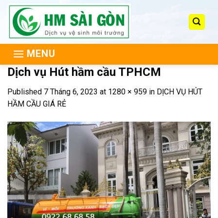
Skip
to
content
MENU
Dịch vụ Hút hầm cầu TPHCM
Published
7 Tháng 6, 2023
at
1280 × 959
in
DỊCH VỤ HÚT
HẦM CẦU GIÁ RẺ